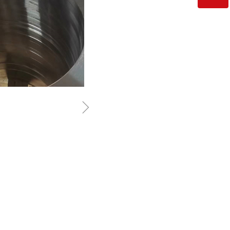
微信二维码
ꁇ