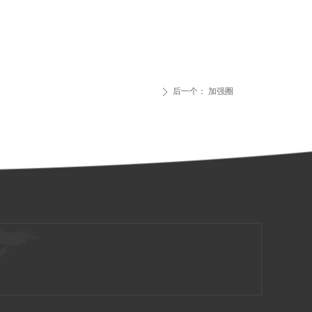
后一个：
加强圈
ꄲ