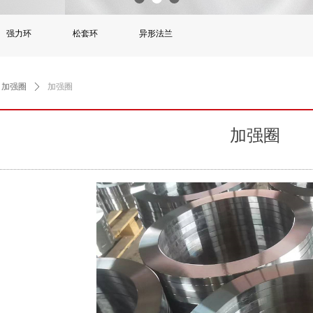
强力环
松套环
异形法兰
加强圈
ꄲ
加强圈
加强圈