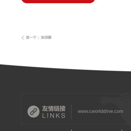
前一个：
加强圈
ꄴ
www.cworlddrive.com