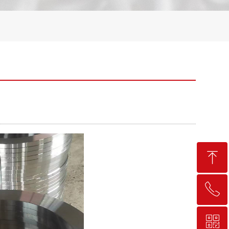
ꁸ
ꂅ
回到顶部
ꀥ
18678895978