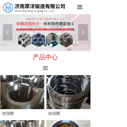
首页
끀
关于我们
产品中心
넳
넲
公司场地
产品中心
新闻中心
끀
联系我们
加强圈
加强圈