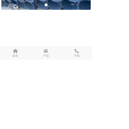
낀
뀵
끅
首页
产品
手机
前一个：
法兰环
ꄴ
后一个：
法兰环
ꄲ
版权所有：
济南厚沣锻造有限公司
鲁ICP备15038745号-4
本网站由阿里云提供云计算及安全服务
本网站支持
IPv6