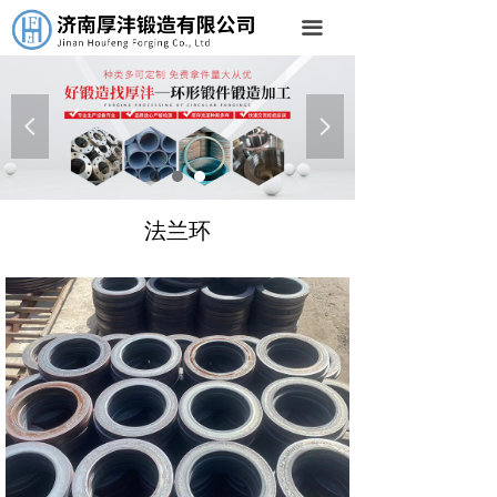
首页
끀
关于我们
产品中心
넳
넲
公司场地
新闻中心
法兰环
联系我们