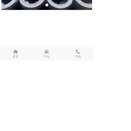
낀
뀵
끅
首页
产品
手机
前一个：
无
ꄴ
后一个：
法兰环
ꄲ
版权所有：
济南厚沣锻造有限公司
鲁ICP备15038745号-4
本网站由阿里云提供云计算及安全服务
本网站支持
IPv6